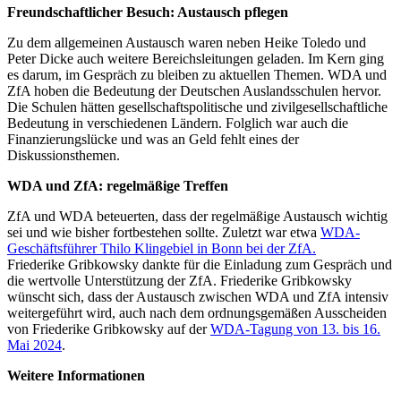
Freundschaftlicher Besuch: Austausch pflegen
Zu dem allgemeinen Austausch waren neben Heike Toledo und
Peter Dicke auch weitere Bereichsleitungen geladen. Im Kern ging
es darum, im Gespräch zu bleiben zu aktuellen Themen. WDA und
ZfA hoben die Bedeutung der Deutschen Auslandsschulen hervor.
Die Schulen hätten gesellschaftspolitische und zivilgesellschaftliche
Bedeutung in verschiedenen Ländern. Folglich war auch die
Finanzierungslücke und was an Geld fehlt eines der
Diskussionsthemen.
WDA und ZfA: regelmäßige Treffen
ZfA und WDA beteuerten, dass der regelmäßige Austausch wichtig
sei und wie bisher fortbestehen sollte. Zuletzt war etwa
WDA-
Geschäftsführer Thilo Klingebiel in Bonn bei der ZfA.
Friederike Gribkowsky dankte für die Einladung zum Gespräch und
die wertvolle Unterstützung der ZfA. Friederike Gribkowsky
wünscht sich, dass der Austausch zwischen WDA und ZfA intensiv
weitergeführt wird, auch nach dem ordnungsgemäßen Ausscheiden
von Friederike Gribkowsky auf der
WDA-Tagung von 13. bis 16.
Mai 2024
.
Weitere Informationen