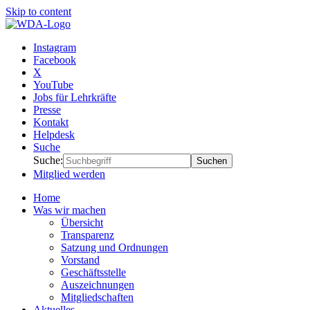
Skip to content
Weltverband Deutscher Auslandsschulen e.V.
Gemeinsam Zukunft tragen
Instagram
Facebook
X
YouTube
Jobs für Lehrkräfte
Presse
Kontakt
Helpdesk
Suche
Suche:
Suchen
Mitglied werden
Home
Was wir machen
Übersicht
Transparenz
Satzung und Ordnungen
Vorstand
Geschäftsstelle
Auszeichnungen
Mitgliedschaften
Aktuelles