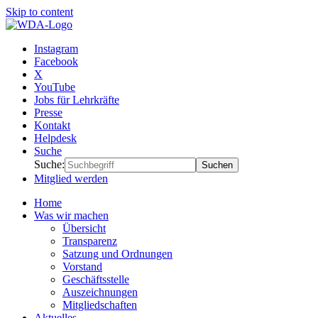
Skip to content
Weltverband Deutscher Auslandsschulen e.V.
Gemeinsam Zukunft tragen
Instagram
Facebook
X
YouTube
Jobs für Lehrkräfte
Presse
Kontakt
Helpdesk
Suche
Suche:
Suchen
Mitglied werden
Home
Was wir machen
Übersicht
Transparenz
Satzung und Ordnungen
Vorstand
Geschäftsstelle
Auszeichnungen
Mitgliedschaften
Aktuelles