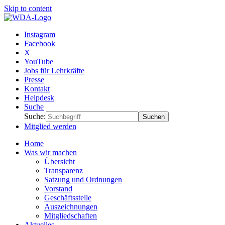
Skip to content
Weltverband Deutscher Auslandsschulen e.V.
Gemeinsam Zukunft tragen
Instagram
Facebook
X
YouTube
Jobs für Lehrkräfte
Presse
Kontakt
Helpdesk
Suche
Suche:
Suchen
Mitglied werden
Home
Was wir machen
Übersicht
Transparenz
Satzung und Ordnungen
Vorstand
Geschäftsstelle
Auszeichnungen
Mitgliedschaften
Aktuelles